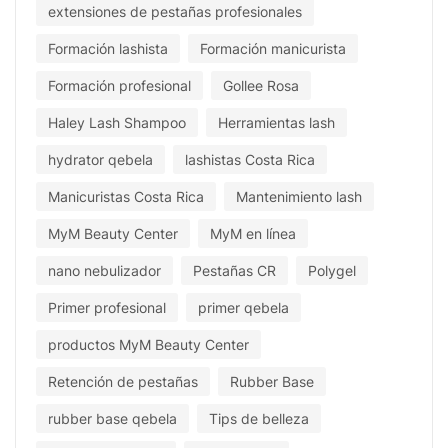
extensiones de pestañas profesionales
Formación lashista
Formación manicurista
Formación profesional
Gollee Rosa
Haley Lash Shampoo
Herramientas lash
hydrator qebela
lashistas Costa Rica
Manicuristas Costa Rica
Mantenimiento lash
MyM Beauty Center
MyM en línea
nano nebulizador
Pestañas CR
Polygel
Primer profesional
primer qebela
productos MyM Beauty Center
Retención de pestañas
Rubber Base
rubber base qebela
Tips de belleza