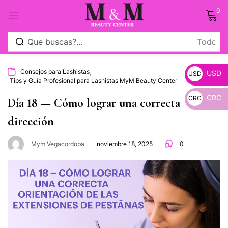
0
Sign in
,
Consejos para Lashistas
USD
USD
Tips y Guía Profesional para Lashistas MyM Beauty Center
CRC
CRC
Día 18 — Cómo lograr una correcta
_
dirección
Remember me
Lost password?
_
Mym Vegacordoba
noviembre 18, 2025
0
Log in
Crear una cuenta