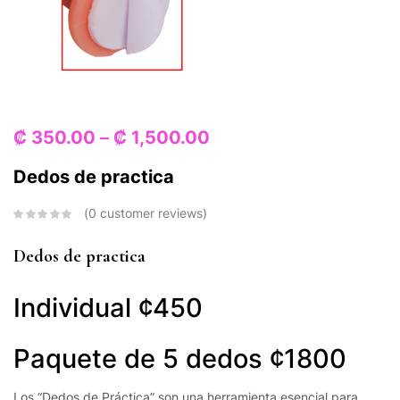
₡
350.00
–
₡
1,500.00
Dedos de practica
0
customer reviews
Dedos de practica
Individual ¢450
Paquete de 5 dedos ¢1800
Los “Dedos de Práctica” son una herramienta esencial para