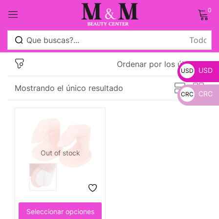
0
Sign in
Ordenar por los últimos
USD
USD
Mostrando el único resultado
CRC
CRC
_
Remember me
Lost password?
_
Log in
Out of stock
Crear una cuenta
Seleccionar opciones