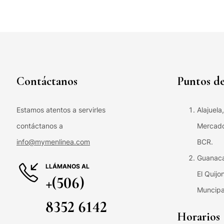
Contáctanos
Puntos de
Estamos atentos a servirles
Alajuela
contáctanos a
Mercado 
info@mymenlinea.com
BCR.
Guanaca
LLÁMANOS AL
El Quijo
+(506)
Muncipa
8352 6142
Horarios