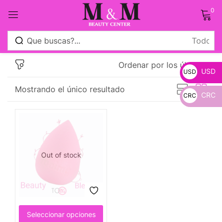
0
Sign in
Ordenar por los últimos
USD
USD
Mostrando el único resultado
CRC
CRC
_
Remember me
Lost password?
_
Log in
Out of stock
Crear una cuenta
Seleccionar opciones