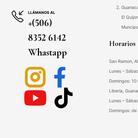
Guanaca
LLÁMANOS AL
El Quijo
+(506)
Muncipa
8352 6142
Horarios
Whastapp
San Ramon, Al
Lunes – Sába
Domingos: 10
Liberia, Guan
Lunes – Sába
Domingos: de