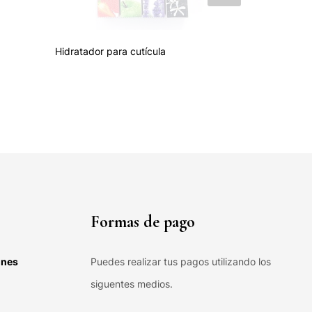
Hidratador para cutícula
Sanitizante 
₡
2,800.00
Formas de pago
ones
Puedes realizar tus pagos utilizando los
siguentes medios.