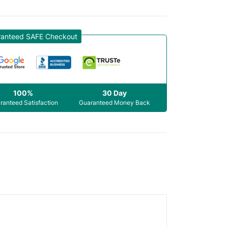
ranteed SAFE Checkout
100%
30 Day
ranteed Satisfaction
Guaranteed Money Back