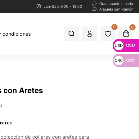
Guanacaste Liberia
Lun-Sab: 9:00 - 18:00
Alajuela san Ramón
0
0
y condiciones
USD
USD
CRC
CRC
_
_
s con Aretes
s
retes
colección de collares con aretes para