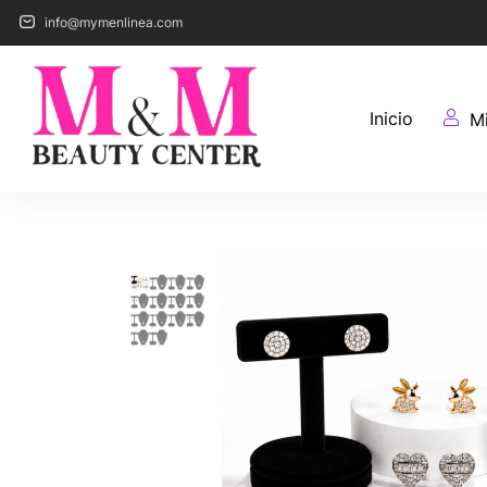
info@mymenlinea.com
Inicio
M