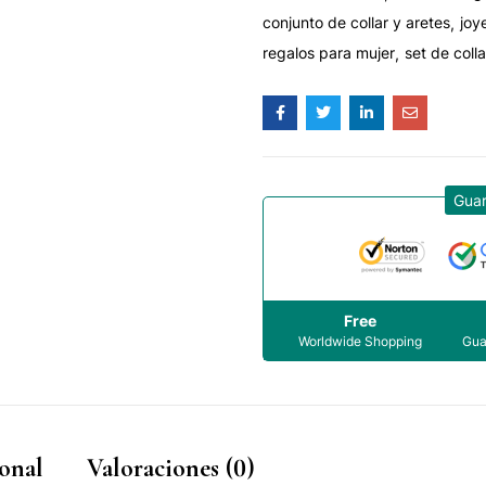
conjunto de collar y aretes
joy
regalos para mujer
set de colla
Gua
Free
Worldwide Shopping
Gua
onal
Valoraciones (0)