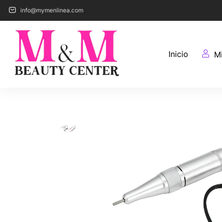
info@mymenlinea.com
Inicio
M