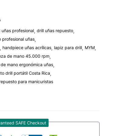
s
ll uñas profesional
drill uñas repuesto
 profesional uñas
handpiece uñas acrílicas
lapiz para drill
MYM
eza de mano 45.000 rpm
 de mano ergonómica uñas
o drill portátil Costa Rica
repuesto para manicuristas
ranteed SAFE Checkout