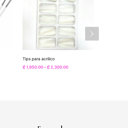
Tips para acrilico
Alcohol 96%
₡
1,950.00
–
₡
2,300.00
₡
1,700.00