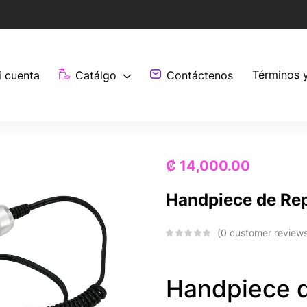
Términos 
i cuenta
Catálgo
Contáctenos
₡
14,000.00
Handpiece de Rep
0
customer review
Handpiece 