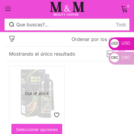
0
Sign in
Ordenar por los últimos
USD
USD
Mostrando el único resultado
CRC
CRC
_
Remember me
Lost password?
_
Log in
Out of stock
Crear una cuenta
Seleccionar opciones