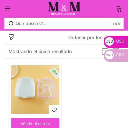
0
Sign in
Ordenar por los últimos
USD
USD
Mostrando el único resultado
CRC
CRC
_
Remember me
Lost password?
_
Log in
Crear una cuenta
Añadir al carrito