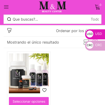
0
Sign in
Ordenar por los últimos
USD
USD
Mostrando el único resultado
CRC
CRC
_
Remember me
Lost password?
_
Log in
Crear una cuenta
Seleccionar opciones