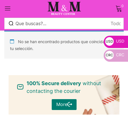
0
Sign in
USD
No se han encontrado productos que coincidan con
USD
tu selección.
CRC
CRC
_
Remember me
Lost password?
_
100% Secure delivery
Log in
without
contacting the courier
Crear una cuenta
More