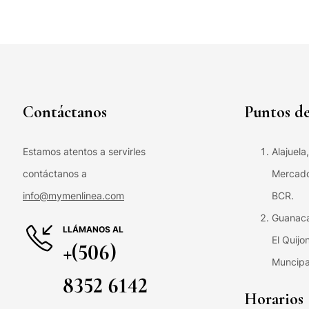
Contáctanos
Puntos de
Estamos atentos a servirles
Alajuela
contáctanos a
Mercado 
info@mymenlinea.com
BCR.
Guanaca
LLÁMANOS AL
El Quijo
+(506)
Muncipa
8352 6142
Horarios