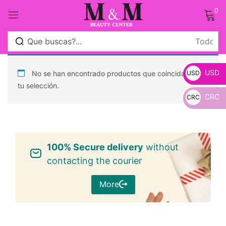
0
Sign in
USD
No se han encontrado productos que coincidan con
USD
tu selección.
CRC
CRC
_
Remember me
Lost password?
_
100% Secure delivery
Log in
without
contacting the courier
Crear una cuenta
More