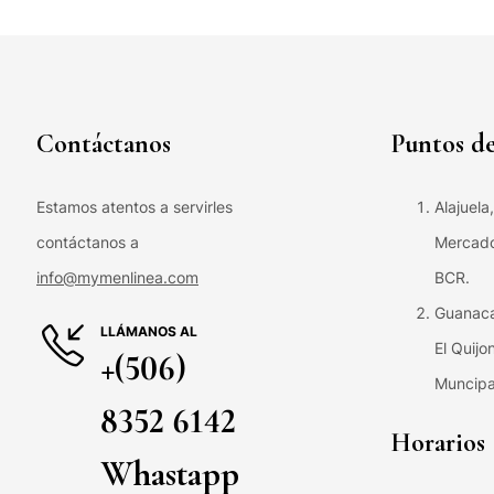
Contáctanos
Puntos de
Estamos atentos a servirles
Alajuela
contáctanos a
Mercado 
info@mymenlinea.com
BCR.
Guanaca
LLÁMANOS AL
El Quijo
+(506)
Muncipa
8352 6142
Horarios
Whastapp