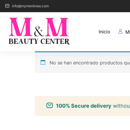
info@mymenlinea.com
Inicio
M
No se han encontrado productos que
100% Secure delivery
without