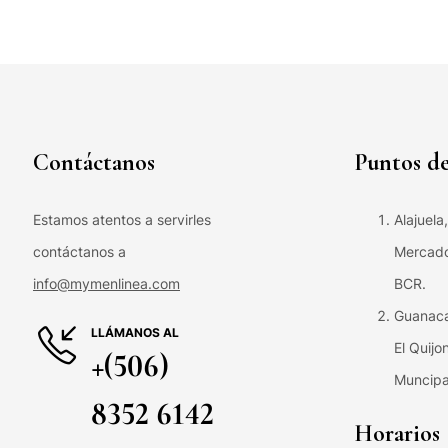
Contáctanos
Puntos de
Estamos atentos a servirles
Alajuela
contáctanos a
Mercado 
info@mymenlinea.com
BCR.
Guanaca
LLÁMANOS AL
El Quijo
+(506)
Muncipa
8352 6142
Horarios