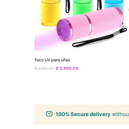
Foco UV para uñas
₡
2,400.00
₡
2,800.00
100% Secure delivery
without