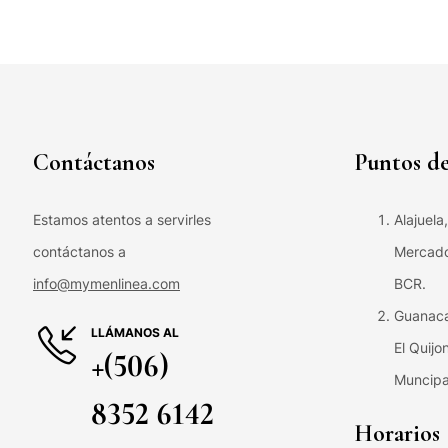
Contáctanos
Puntos de
Estamos atentos a servirles
Alajuela
contáctanos a
Mercado 
info@mymenlinea.com
BCR.
Guanaca
LLÁMANOS AL
El Quijo
+(506)
Muncipa
8352 6142
Horarios