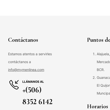
Contáctanos
Puntos de
Estamos atentos a servirles
Alajuela
contáctanos a
Mercado 
info@mymenlinea.com
BCR.
Guanaca
LLÁMANOS AL
El Quijo
+(506)
Muncipa
8352 6142
Horarios