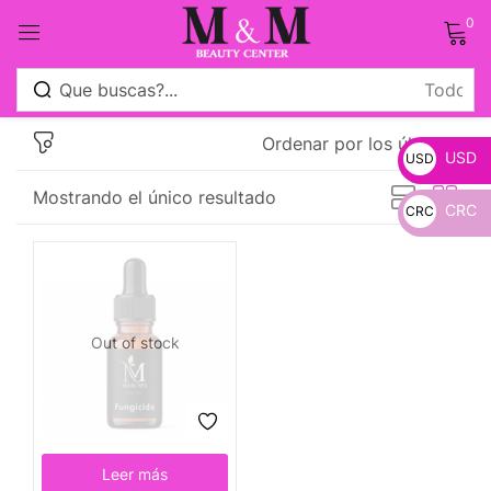
0
Sign in
Ordenar por los últimos
USD
USD
Mostrando el único resultado
CRC
CRC
_
Remember me
Lost password?
_
Log in
Out of stock
Crear una cuenta
Leer más