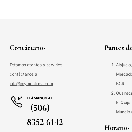
Contáctanos
Puntos de
Estamos atentos a servirles
Alajuela
contáctanos a
Mercado 
info@mymenlinea.com
BCR.
Guanaca
LLÁMANOS AL
El Quijo
+(506)
Muncipa
8352 6142
Horarios