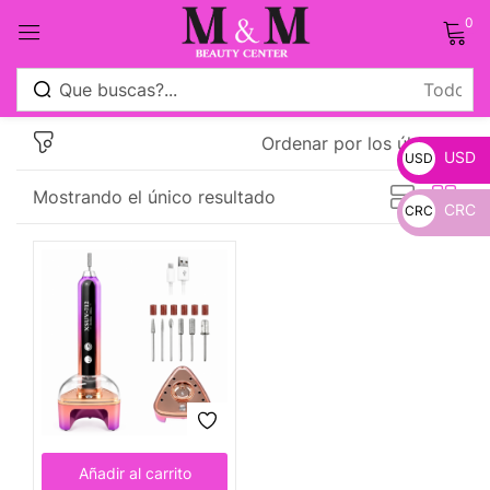
0
Sign in
Ordenar por los últimos
USD
USD
Mostrando el único resultado
CRC
CRC
_
Remember me
Lost password?
_
Log in
Crear una cuenta
Añadir al carrito