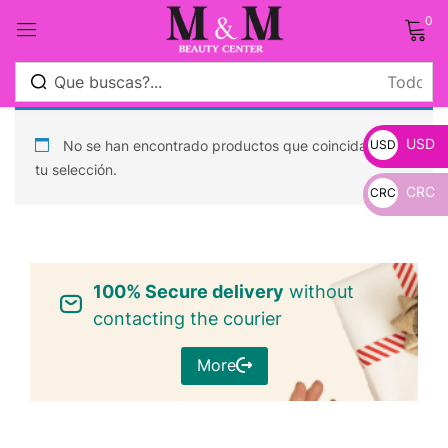
0
Sign in
USD
No se han encontrado productos que coincidan con
USD
tu selección.
CRC
CRC
_
Remember me
Lost password?
_
100% Secure delivery
Log in
without
contacting the courier
Crear una cuenta
More