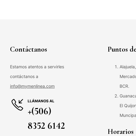
Contáctanos
Puntos de
Estamos atentos a servirles
Alajuela
contáctanos a
Mercado 
info@mymenlinea.com
BCR.
Guanaca
LLÁMANOS AL
El Quijo
+(506)
Muncipa
8352 6142
Horarios