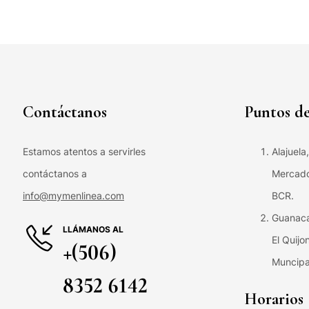
Contáctanos
Puntos de
Estamos atentos a servirles
Alajuela
contáctanos a
Mercado 
info@mymenlinea.com
BCR.
Guanaca
LLÁMANOS AL
El Quijo
+(506)
Muncipa
8352 6142
Horarios