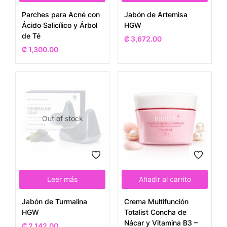
Parches para Acné con
Jabón de Artemisa
Ácido Salicílico y Árbol
HGW
de Té
₡
3,672.00
₡
1,300.00
Out of stock
Leer más
Añadir al carrito
Jabón de Turmalina
Crema Multifunción
HGW
Totalist Concha de
Nácar y Vitamina B3 –
₡
2,142.00