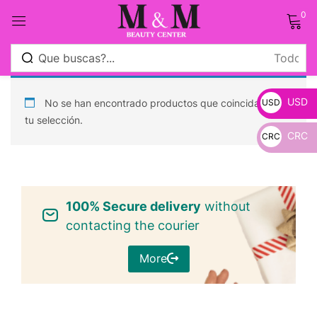
0
Sign in
USD
No se han encontrado productos que coincidan con
USD
tu selección.
CRC
CRC
_
Remember me
Lost password?
_
100% Secure delivery
Log in
without
contacting the courier
Crear una cuenta
More