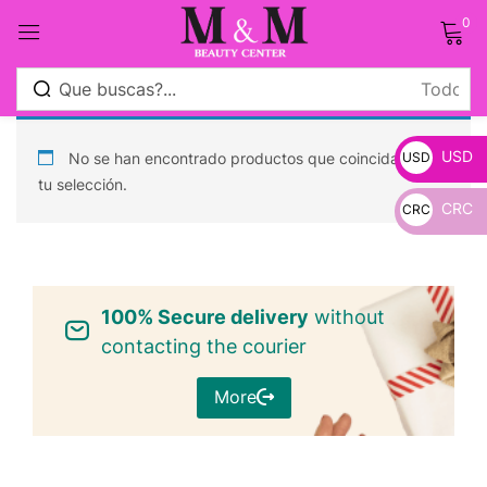
0
Sign in
USD
No se han encontrado productos que coincidan con
USD
tu selección.
CRC
CRC
_
Remember me
Lost password?
_
100% Secure delivery
Log in
without
contacting the courier
Crear una cuenta
More