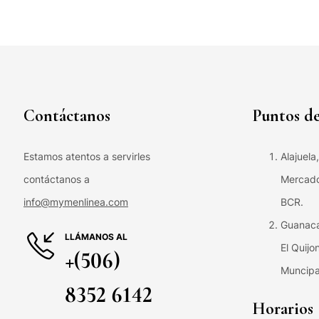
Contáctanos
Puntos de
Estamos atentos a servirles
Alajuela
contáctanos a
Mercado 
info@mymenlinea.com
BCR.
Guanaca
LLÁMANOS AL
El Quijo
+(506)
Muncipa
8352 6142
Horarios