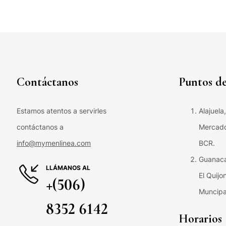
Contáctanos
Puntos de
Estamos atentos a servirles
Alajuela
contáctanos a
Mercado 
info@mymenlinea.com
BCR.
Guanaca
LLÁMANOS AL
El Quijo
+(506)
Muncipa
8352 6142
Horarios