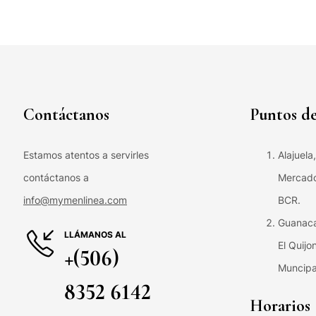
Contáctanos
Puntos de
Estamos atentos a servirles
Alajuela
contáctanos a
Mercado 
info@mymenlinea.com
BCR.
Guanaca
LLÁMANOS AL
El Quijo
+(506)
Muncipa
8352 6142
Horarios