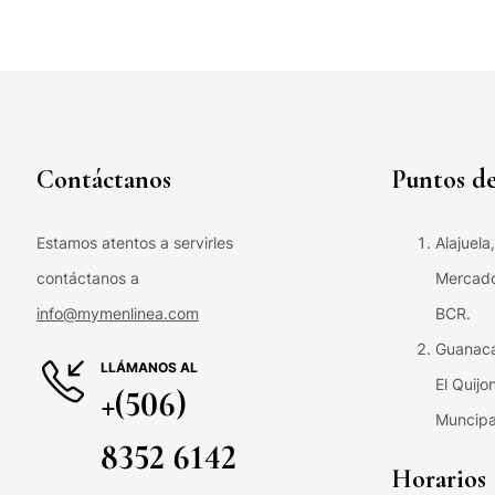
Contáctanos
Puntos de
Estamos atentos a servirles
Alajuela
contáctanos a
Mercado 
info@mymenlinea.com
BCR.
Guanaca
LLÁMANOS AL
El Quijo
+(506)
Muncipa
8352 6142
Horarios