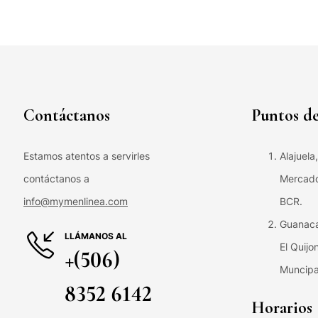
Contáctanos
Puntos de
Estamos atentos a servirles
Alajuela
contáctanos a
Mercado 
info@mymenlinea.com
BCR.
Guanaca
LLÁMANOS AL
El Quijo
+(506)
Muncipa
8352 6142
Horarios