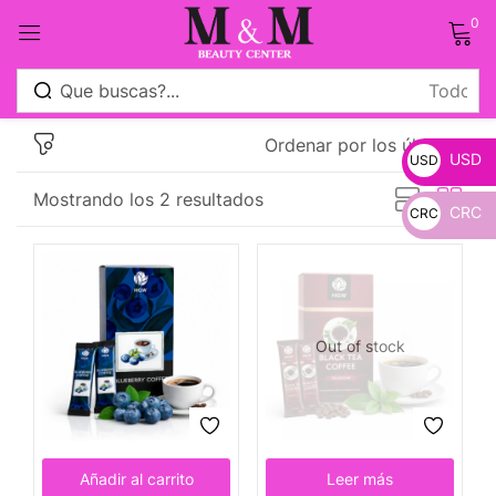
0
Sign in
Ordenar por los últimos
USD
USD
Mostrando los 2 resultados
CRC
CRC
_
Remember me
Lost password?
_
Log in
Out of stock
Crear una cuenta
Añadir al carrito
Leer más