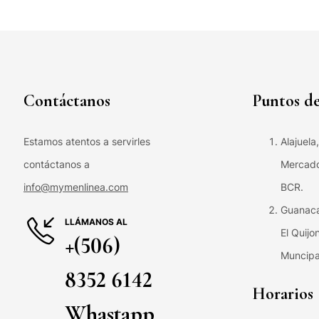
Contáctanos
Puntos de
Estamos atentos a servirles
Alajuela
contáctanos a
Mercado 
info@mymenlinea.com
BCR.
Guanaca
LLÁMANOS AL
El Quijo
+(506)
Muncipa
8352 6142
Horarios
Whastapp