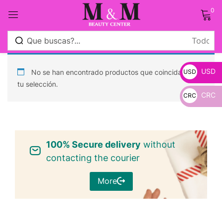
0
Sign in
USD
No se han encontrado productos que coincidan con
USD
tu selección.
CRC
CRC
_
Remember me
Lost password?
_
100% Secure delivery
Log in
without
contacting the courier
Crear una cuenta
More