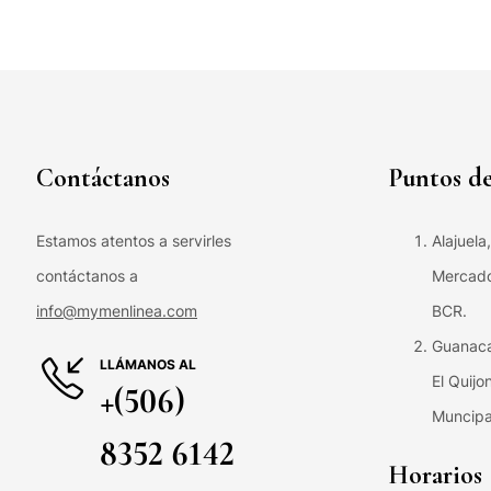
Contáctanos
Puntos de
Estamos atentos a servirles
Alajuela
contáctanos a
Mercado 
info@mymenlinea.com
BCR.
Guanaca
LLÁMANOS AL
El Quijo
+(506)
Muncipa
8352 6142
Horarios