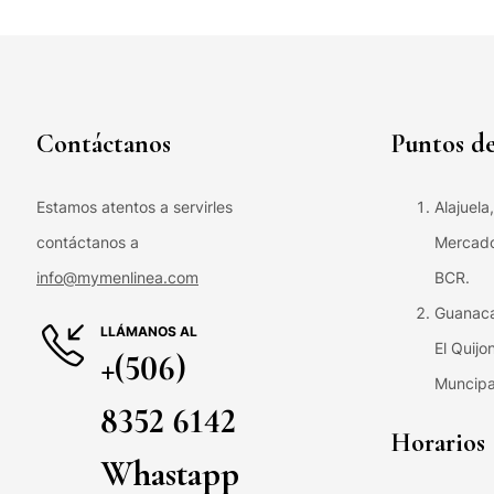
Contáctanos
Puntos de
Estamos atentos a servirles
Alajuela
contáctanos a
Mercado 
info@mymenlinea.com
BCR.
Guanaca
LLÁMANOS AL
El Quijo
+(506)
Muncipa
8352 6142
Horarios
Whastapp