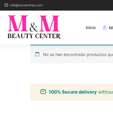
info@mymenlinea.com
Inicio
M
No se han encontrado productos que
100% Secure delivery
without