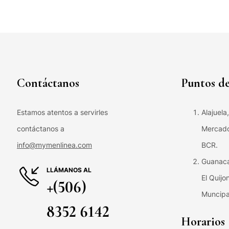
Contáctanos
Puntos de
Estamos atentos a servirles
Alajuela
contáctanos a
Mercado 
info@mymenlinea.com
BCR.
Guanaca
LLÁMANOS AL
El Quijo
+(506)
Muncipa
8352 6142
Horarios