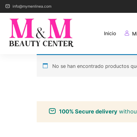
info@mymenlinea.com
Inicio
M
No se han encontrado productos que
100% Secure delivery
without