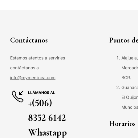
Contáctanos
Puntos de
Estamos atentos a servirles
Alajuela
contáctanos a
Mercado 
info@mymenlinea.com
BCR.
Guanaca
LLÁMANOS AL
El Quijo
+(506)
Muncipa
8352 6142
Horarios
Whastapp