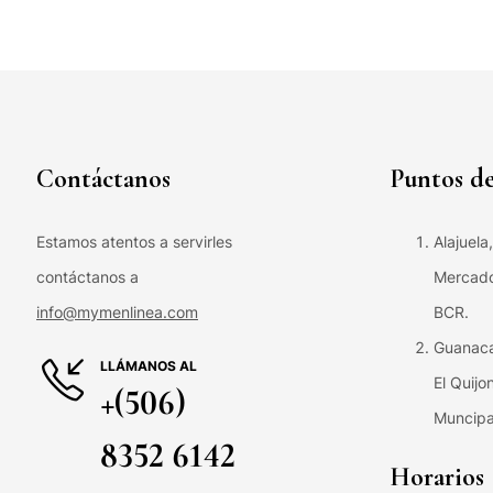
Contáctanos
Puntos de
Estamos atentos a servirles
Alajuela
contáctanos a
Mercado 
info@mymenlinea.com
BCR.
Guanaca
LLÁMANOS AL
El Quijo
+(506)
Muncipa
8352 6142
Horarios