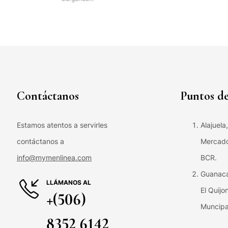
Contáctanos
Puntos de
Estamos atentos a servirles
Alajuela
contáctanos a
Mercado 
info@mymenlinea.com
BCR.
Guanaca
LLÁMANOS AL
El Quijo
+(506)
Muncipa
8352 6142