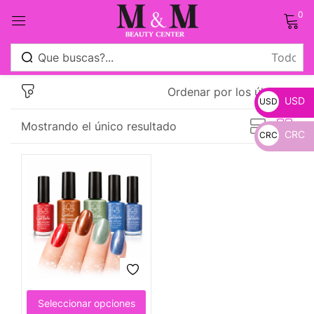
0
Sign in
Ordenar por los últimos
USD
USD
Mostrando el único resultado
CRC
CRC
_
Remember me
Lost password?
_
Log in
Crear una cuenta
Seleccionar opciones