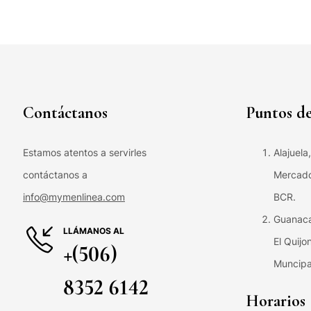
Contáctanos
Puntos de
Estamos atentos a servirles
Alajuela
contáctanos a
Mercado 
info@mymenlinea.com
BCR.
Guanaca
LLÁMANOS AL
El Quijo
+(506)
Muncipa
8352 6142
Horarios