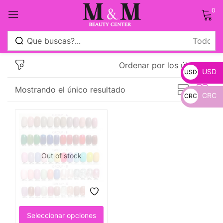
0
Sign in
Ordenar por los últimos
USD
USD
Mostrando el único resultado
CRC
CRC
_
Remember me
Lost password?
_
Log in
Out of stock
Crear una cuenta
Seleccionar opciones