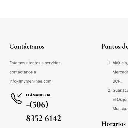
Contáctanos
Puntos de
Estamos atentos a servirles
Alajuela
contáctanos a
Mercado 
info@mymenlinea.com
BCR.
Guanaca
LLÁMANOS AL
El Quijo
+(506)
Muncipa
8352 6142
Horarios