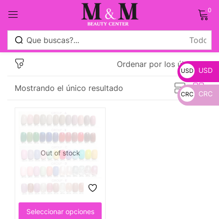
0
Sign in
Ordenar por los últimos
USD
USD
Mostrando el único resultado
CRC
CRC
_
Remember me
Lost password?
_
Log in
Out of stock
Crear una cuenta
Seleccionar opciones