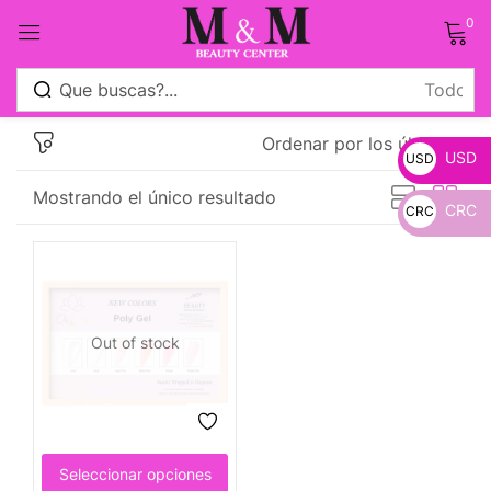
0
Sign in
Ordenar por los últimos
USD
USD
Mostrando el único resultado
CRC
CRC
_
Remember me
Lost password?
_
Log in
Out of stock
Crear una cuenta
Seleccionar opciones