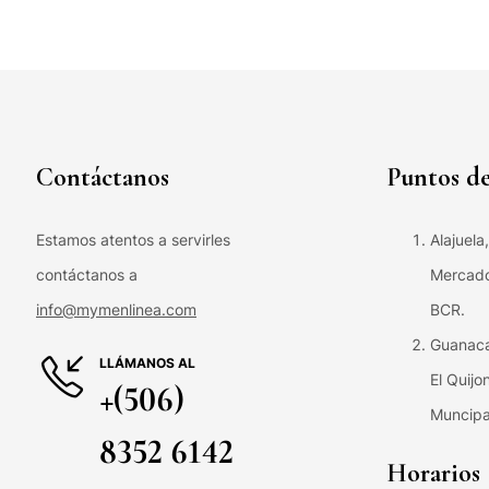
Contáctanos
Puntos de
Estamos atentos a servirles
Alajuela
contáctanos a
Mercado 
info@mymenlinea.com
BCR.
Guanaca
LLÁMANOS AL
El Quijo
+(506)
Muncipa
8352 6142
Horarios