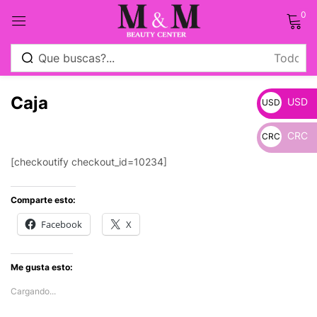
0
Sign in
Caja
USD
USD
CRC
CRC
_
[checkoutify checkout_id=10234]
Remember me
Lost password?
_
Comparte esto:
Log in
Facebook
X
Crear una cuenta
Me gusta esto:
Cargando...